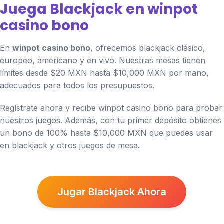
Juega Blackjack en winpot
casino bono
En
winpot casino bono
, ofrecemos blackjack clásico,
europeo, americano y en vivo. Nuestras mesas tienen
límites desde $20 MXN hasta $10,000 MXN por mano,
adecuados para todos los presupuestos.
Regístrate ahora y recibe winpot casino bono para probar
nuestros juegos. Además, con tu primer depósito obtienes
un bono de 100% hasta $10,000 MXN que puedes usar
en blackjack y otros juegos de mesa.
Jugar Blackjack Ahora