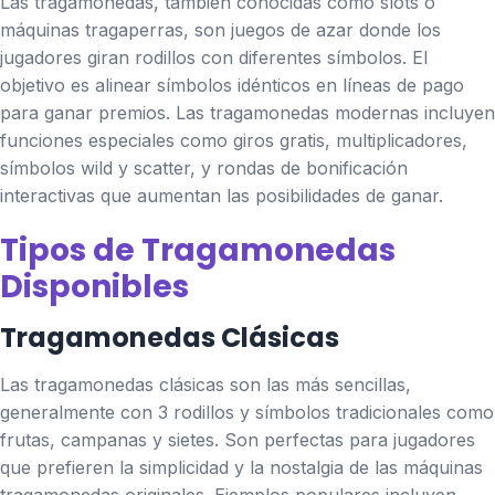
Las tragamonedas, también conocidas como slots o
máquinas tragaperras, son juegos de azar donde los
jugadores giran rodillos con diferentes símbolos. El
objetivo es alinear símbolos idénticos en líneas de pago
para ganar premios. Las tragamonedas modernas incluyen
funciones especiales como giros gratis, multiplicadores,
símbolos wild y scatter, y rondas de bonificación
interactivas que aumentan las posibilidades de ganar.
Tipos de Tragamonedas
Disponibles
Tragamonedas Clásicas
Las tragamonedas clásicas son las más sencillas,
generalmente con 3 rodillos y símbolos tradicionales como
frutas, campanas y sietes. Son perfectas para jugadores
que prefieren la simplicidad y la nostalgia de las máquinas