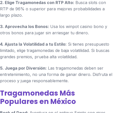
2. Elige Tragamonedas con RTP Alto:
Busca slots con
RTP de 96% o superior para mejores probabilidades a
largo plazo.
3. Aprovecha los Bonos:
Usa los winpot casino bono y
otros bonos para jugar sin arriesgar tu dinero.
4. Ajusta la Volatilidad a tu Estilo:
Si tienes presupuesto
limitado, elige tragamonedas de baja volatilidad. Si buscas
grandes premios, prueba alta volatilidad.
5. Juega por Diversión:
Las tragamonedas deben ser
entretenimiento, no una forma de ganar dinero. Disfruta el
proceso y juega responsablemente.
Tragamonedas Más
Populares en México
Book of Dead:
Aventura en el antiguo Egipto con giros