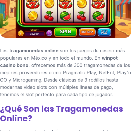
Las
tragamonedas online
son los juegos de casino más
populares en México y en todo el mundo. En
winpot
casino bono
, ofrecemos más de 300 tragamonedas de los
mejores proveedores como Pragmatic Play, NetEnt, Play'n
GO y Microgaming. Desde clásicas de 3 rodillos hasta
modernas video slots con múltiples líneas de pago,
tenemos el slot perfecto para cada tipo de jugador.
¿Qué Son las Tragamonedas
Online?