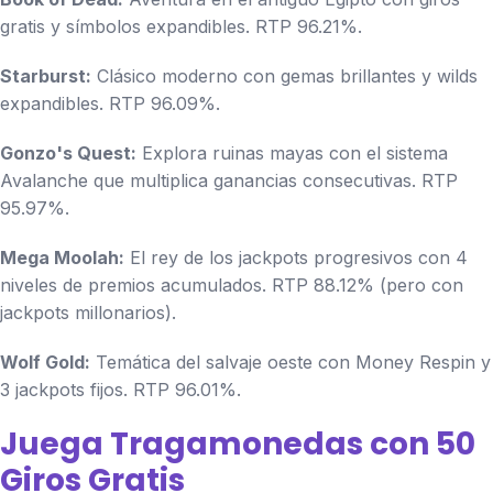
gratis y símbolos expandibles. RTP 96.21%.
Starburst:
Clásico moderno con gemas brillantes y wilds
expandibles. RTP 96.09%.
Gonzo's Quest:
Explora ruinas mayas con el sistema
Avalanche que multiplica ganancias consecutivas. RTP
95.97%.
Mega Moolah:
El rey de los jackpots progresivos con 4
niveles de premios acumulados. RTP 88.12% (pero con
jackpots millonarios).
Wolf Gold:
Temática del salvaje oeste con Money Respin y
3 jackpots fijos. RTP 96.01%.
Juega Tragamonedas con 50
Giros Gratis